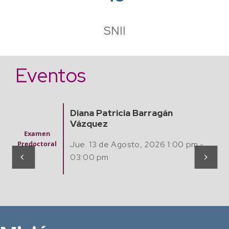
SNII
Eventos
Finding Algebraic Mathematica
Models from Experimental Da
Seminario
with Artificial Intelligence
Matemátic
m -
as,
Computaci
Jue. 20 Agosto, 2026 12:00 pm -
ón y Café
02:00 pm