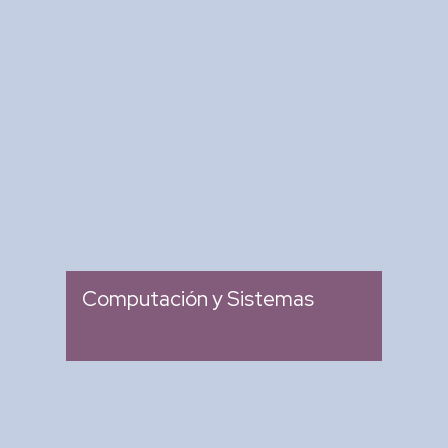
Revista Computación y
Sistemas
: Revista Mexicana de
Tipo
Investigación Científica y
Tecnológica del SECIHTI
: 2007
Ingreso
Computación y Sistemas
Research in Computing
Science