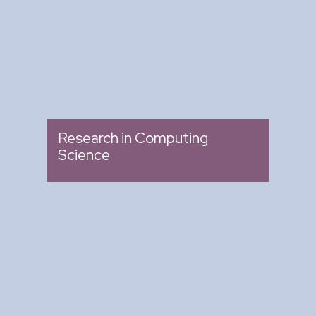
: Memoria de Congresos
Tipo
Research in Computing
Science
Arte y Ciencia para Tod@s
: Ciclo de Conferencias
Tipo
: Biblioteca del CIC
Lugar