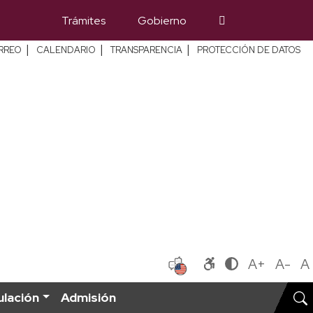
Trámites
Gobierno
|
|
|
RREO
CALENDARIO
TRANSPARENCIA
PROTECCIÓN DE DATOS
A+
A-
A
ulación
Admisión