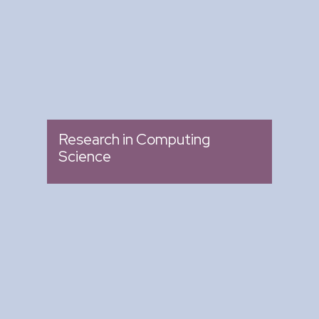
: Memoria de Congresos
Tipo
Research in Computing
Science
Arte y Ciencia para Tod@s
: Ciclo de Conferencias
Tipo
: Biblioteca del CIC
Lugar