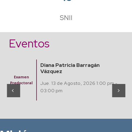
SNII
Eventos
Finding Algebraic Mathematical
Models from Experimental Data
Seminario
with Artificial Intelligence
Matemátic
as,
Computaci
Jue. 20 Agosto, 2026 12:00 pm -
ón y Café
02:00 pm