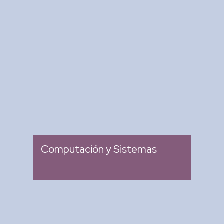
Revista Computación y
Sistemas
: Revista Mexicana de
Tipo
Investigación Científica y
Tecnológica del SECIHTI
: 2007
Ingreso
Computación y Sistemas
Research in Computing
Science