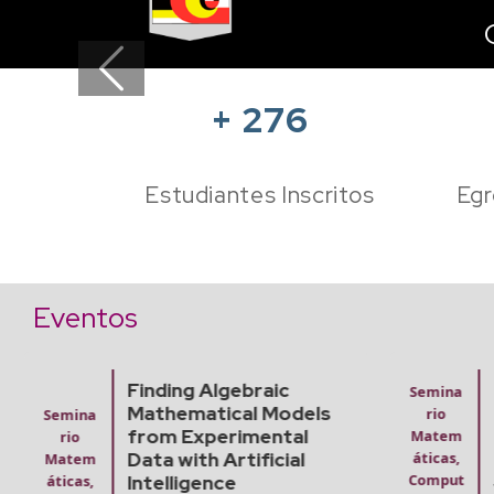
Previous
+
276
Estudiantes Inscritos
Egr
Eventos
Finding Algebraic
Semina
Mathematical Models
rio
Semina
from Experimental
Matem
rio
Data with Artificial
áticas,
Matem
Intelligence
Comput
áticas,