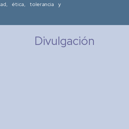
dad, ética, tolerancia y
Divulgación
Research in Computing
Science
: Memoria de Congresos
Tipo