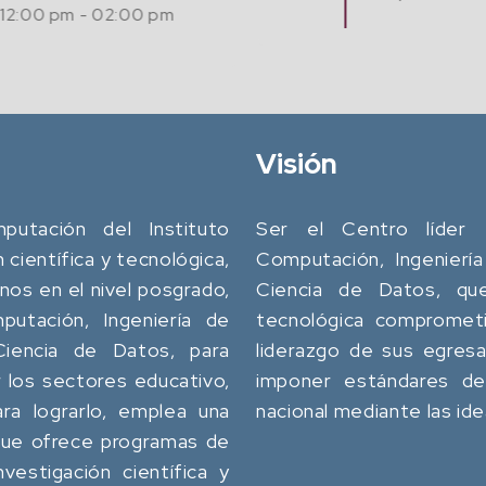
12:00 pm - 02:00 pm
Visión
utación del Instituto
Ser el Centro líder 
n científica y tecnológica,
Computación, Ingeniería
os en el nivel posgrado,
Ciencia de Datos, que 
utación, Ingeniería de
tecnológica comprometi
 Ciencia de Datos, para
liderazgo de sus egres
 los sectores educativo,
imponer estándares de 
ara lograrlo, emplea una
nacional mediante las id
 que ofrece programas de
vestigación científica y