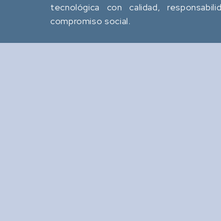
tecnológica con calidad, responsabili
compromiso social.
Revista Computación y
Sistemas
: Revista Mexicana de
Tipo
Investigación Científica y
Tecnológica del SECIHTI