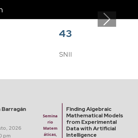
n
Next
43
e
SNII
a Barragán
Finding Algebraic
Mathematical Models
Semina
from Experimental
rio
sto, 2026
Data with Artificial
Matem
Intelligence
áticas,
0 pm