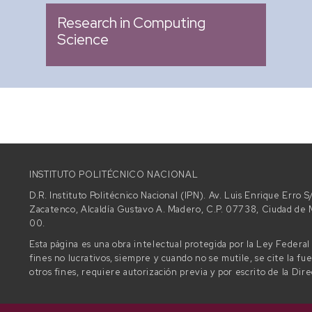
Research in Computing
Science
INSTITUTO POLITÉCNICO NACIONAL
D.R. Instituto Politécnico Nacional (IPN). Av. Luis Enrique Erro
Zacatenco, Alcaldía Gustavo A. Madero, C.P. 07738, Ciudad d
00.
Esta página es una obra intelectual protegida por la Ley Federa
fines no lucrativos, siempre y cuando no se mutile, se cite la fu
otros fines, requiere autorización previa y por escrito de la Dir