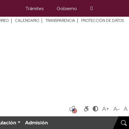
Trámites
Gobierno
|
|
|
RREO
CALENDARIO
TRANSPARENCIA
PROTECCIÓN DE DATOS
A+
A-
A
ulación
Admisión