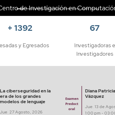
Centro de Investigación en Computació
+
1392
67
esadas y Egresados
Investigadoras 
Investigadores
La ciberseguridad en la
Diana Patrici
era de los grandes
Vázquez
Examen
modelos de lenguaje
Predoct
Jue. 13 de Ago
oral
Jue. 27 Agosto, 2026
1:00 pm - 03:0