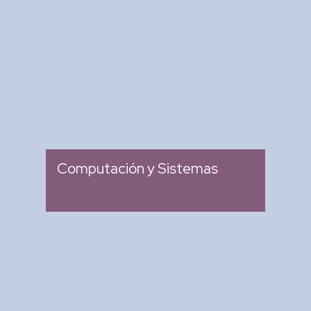
Revista Computación y
Sistemas
: Revista Mexicana de
Tipo
Investigación Científica y
Tecnológica del SECIHTI
: 2007
Ingreso
Computación y Sistemas
Research in Computing
Science
: Memoria de Congresos
Tipo