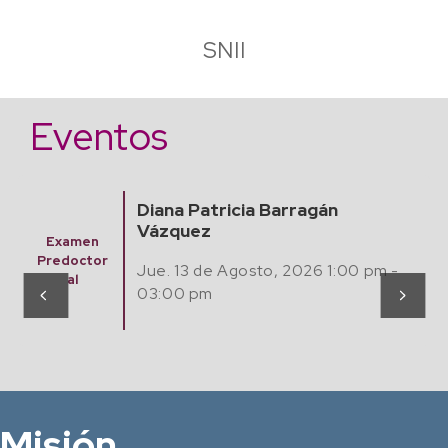
SNII
Eventos
Diana Patricia Barragán
Vázquez
Seminario
Matemátic
Jue. 13 de Agosto, 2026 1:00 pm -
as,
Computaci
03:00 pm
ón y Café
Misión