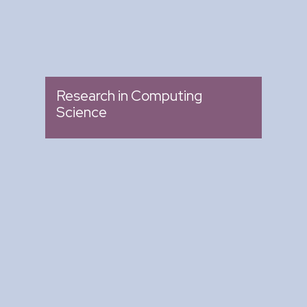
Research in Computing
Science
Arte y Ciencia para Tod@s
: Ciclo de Conferencias
Tipo
: Biblioteca del CIC
Lugar
: Miércoles 04:00 pm -
Fecha
05:00 pm