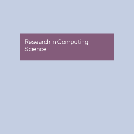
Research in Computing
Science
Arte y Ciencia para Tod@s
: Ciclo de Conferencias
Tipo
: Biblioteca del CIC
Lugar
: Miércoles 04:00 pm -
Fecha
05:00 pm