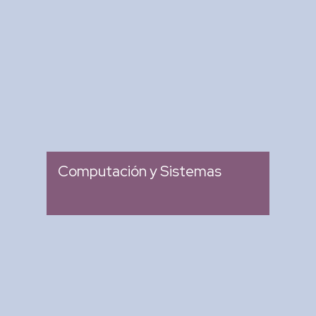
Revista Computación y
Sistemas
: Revista Mexicana de
Tipo
Investigación Científica y
Tecnológica del SECIHTI
: 2007
Ingreso
Computación y Sistemas
Research in Computing
Science
: Memoria de Congresos
Tipo