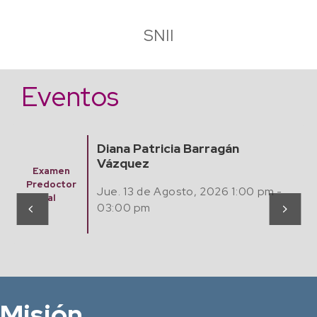
SNII
Eventos
Finding Algebraic Mathematical
Models from Experimental Data
Seminario
with Artificial Intelligence
Matemátic
as,
Jue. 20 Agosto, 2026 12:00 pm -
Computaci
ón y Café
02:00 pm
Misión