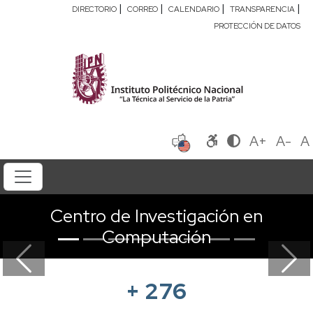
|
|
|
|
DIRECTORIO
CORREO
CALENDARIO
TRANSPARENCIA
PROTECCIÓN DE DATOS
A+
A-
A
Centro de Investigación en
Computación
Previous
Next
+
276