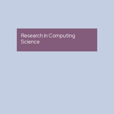
Research in Computing
Science
Arte y Ciencia para Tod@s
: Ciclo de Conferencias
Tipo
: Biblioteca del CIC
Lugar
: Miércoles 04:00 pm -
Fecha
05:00 pm