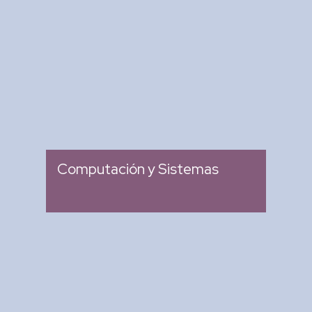
Revista Computación y
Sistemas
: Revista Mexicana de
Tipo
Investigación Científica y
Tecnológica del SECIHTI
: 2007
Ingreso
Computación y Sistemas
Research in Computing
Science
: Memoria de Congresos
Tipo