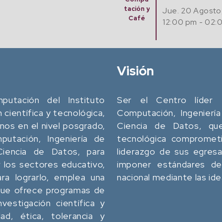
tación y
Jue. 20 Agosto
Café
12:00 pm - 02:
Visión
utación del Instituto
Ser el Centro líder 
n científica y tecnológica,
Computación, Ingeniería
os en el nivel posgrado,
Ciencia de Datos, que 
utación, Ingeniería de
tecnológica comprometi
 Ciencia de Datos, para
liderazgo de sus egres
 los sectores educativo,
imponer estándares de 
ara lograrlo, emplea una
nacional mediante las id
 que ofrece programas de
vestigación científica y
dad, ética, tolerancia y