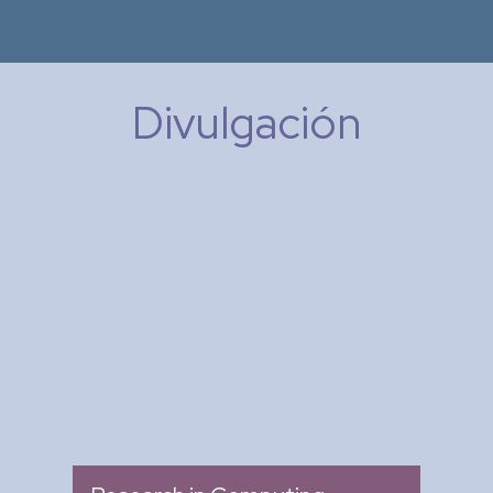
Divulgación
Research in Computing
Science
: Memoria de Congresos
Tipo