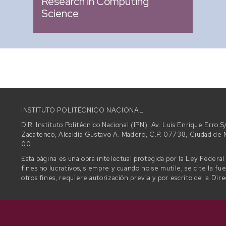
Research in Computing
Science
INSTITUTO POLITÉCNICO NACIONAL
D.R. Instituto Politécnico Nacional (IPN). Av. Luis Enrique Erro
Zacatenco, Alcaldía Gustavo A. Madero, C.P. 07738, Ciudad d
00.
Esta página es una obra intelectual protegida por la Ley Federa
fines no lucrativos, siempre y cuando no se mutile, se cite la fu
otros fines, requiere autorización previa y por escrito de la Dir