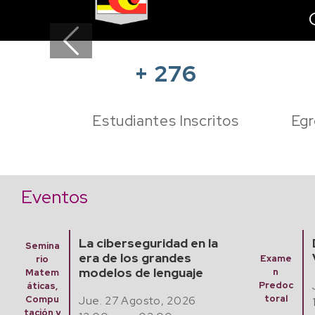
Previous
+
276
Estudiantes Inscritos
Egr
Eventos
La ciberseguridad en la
Semina
era de los grandes
Exame
rio
modelos de lenguaje
n
Matem
Predoc
áticas,
toral
Jue. 27 Agosto, 2026
Compu
tación y