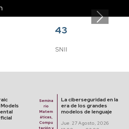
n
Next
43
e
SNII
raic
La ciberseguridad en la
Semina
 Models
era de los grandes
rio
ental
modelos de lenguaje
Matem
ficial
áticas,
Jue. 27 Agosto, 2026
Compu
tación y