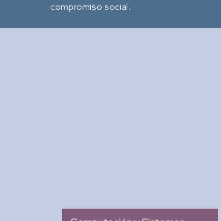
compromiso social.
Revista Computación y
Sistemas
: Revista Mexicana de
Tipo
Investigación Científica y
Tecnológica del SECIHTI
: 2007
Ingreso