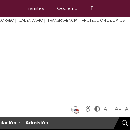
Trámites
Gobierno
|
|
|
CORREO
CALENDARIO
TRANSPARENCIA
PROTECCIÓN DE DATOS
A+
A-
A
ulación
Admisión