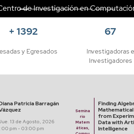
Centro de Investigación en Computació
+
1392
67
esadas y Egresados
Investigadoras 
Investigadores
Diana Patricia Barragán
Finding Algeb
Vázquez
Mathematical
Semina
from Experim
rio
Jue. 13 de Agosto, 2026
Data with Arti
Matem
Intelligence
1:00 pm - 03:00 pm
áticas,
Compu