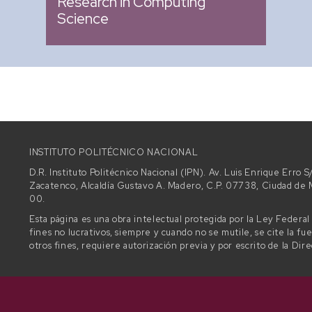
Research in Computing
Science
INSTITUTO POLITÉCNICO NACIONAL
D.R. Instituto Politécnico Nacional (IPN). Av. Luis Enrique Erro
Zacatenco, Alcaldía Gustavo A. Madero, C.P. 07738, Ciudad d
00.
Esta página es una obra intelectual protegida por la Ley Federa
fines no lucrativos, siempre y cuando no se mutile, se cite la fu
otros fines, requiere autorización previa y por escrito de la Dir