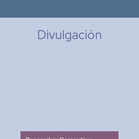
Divulgación
Research in Computing
Science
: Memoria de Congresos
Tipo