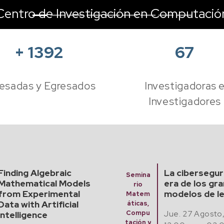
Centro de Investigación en Computació
+
1392
67
esadas y Egresados
Investigadoras 
Investigadores
La ciberseguridad en la
Diana Patrici
era de los grandes
Vázquez
Exame
modelos de lenguaje
n
Jue. 13 de Ago
Predoc
toral
Jue. 27 Agosto, 2026
1:00 pm - 03: