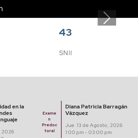
n
Next
43
e
SNII
a Barragán
Finding Algebraic
Mathematical Models
Semina
from Experimental
rio
sto, 2026
Data with Artificial
Matem
Intelligence
00 pm
áticas,
Compu