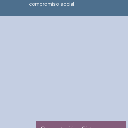
compromiso social.
Revista Computación y
Sistemas
: Revista Mexicana de
Tipo
Investigación Científica y
Tecnológica del SECIHTI
: 2007
Ingreso