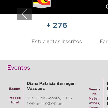
Previous
+
276
Estudiantes Inscritos
Egr
Eventos
Finding Algebraic
Semina
Mathematical Models
rio
Semina
from Experimental
Matem
rio
Data with Artificial
áticas,
Matem
Compu
Intelligence
áticas,
tación y
Compu