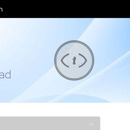
n
dad