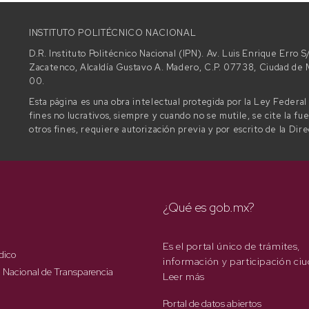
INSTITUTO POLITÉCNICO NACIONAL
D.R. Instituto Politécnico Nacional (IPN). Av. Luis Enrique Erro
Zacatenco, Alcaldía Gustavo A. Madero, C.P. 07738, Ciudad d
00.
Esta página es una obra intelectual protegida por la Ley Federa
fines no lucrativos, siempre y cuando no se mutile, se cite la fu
otros fines, requiere autorización previa y por escrito de la Dir
¿Qué es gob.mx?
Es el portal único de trámites,
dico
información y participación ci
 Nacional de Transparencia
Leer más
Portal de datos abiertos