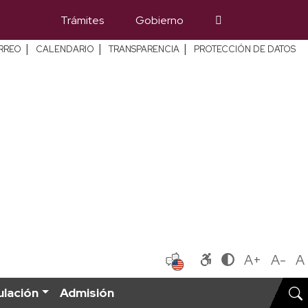
Trámites
Gobierno
|
|
|
RREO
CALENDARIO
TRANSPARENCIA
PROTECCIÓN DE DATOS
A+
A-
A
ulación
Admisión