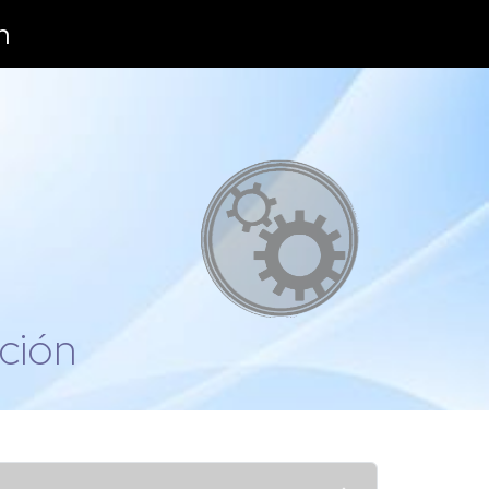
n
ación