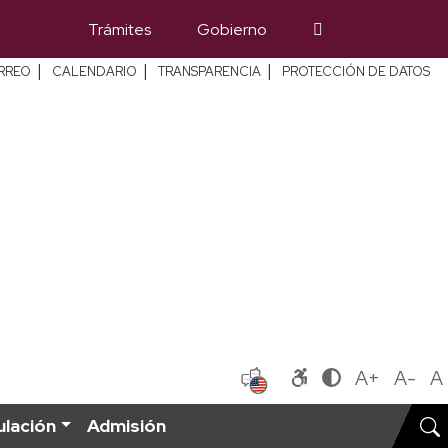
Trámites
Gobierno
|
|
|
RREO
CALENDARIO
TRANSPARENCIA
PROTECCIÓN DE DATOS
A+
A-
A
ulación
Admisión