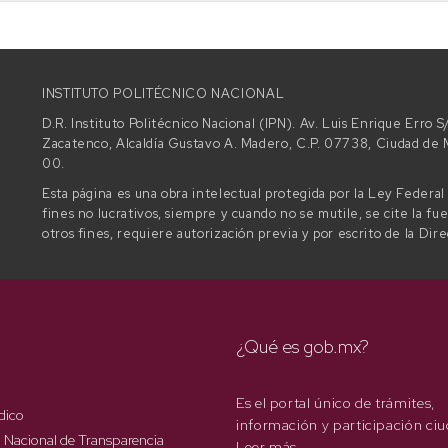
INSTITUTO POLITÉCNICO NACIONAL
D.R. Instituto Politécnico Nacional (IPN). Av. Luis Enrique Erro
Zacatenco, Alcaldía Gustavo A. Madero, C.P. 07738, Ciudad d
00.
Esta página es una obra intelectual protegida por la Ley Federa
fines no lucrativos, siempre y cuando no se mutile, se cite la fu
otros fines, requiere autorización previa y por escrito de la Dir
¿Qué es gob.mx?
Es el portal único de trámites,
dico
información y participación ci
 Nacional de Transparencia
Leer más