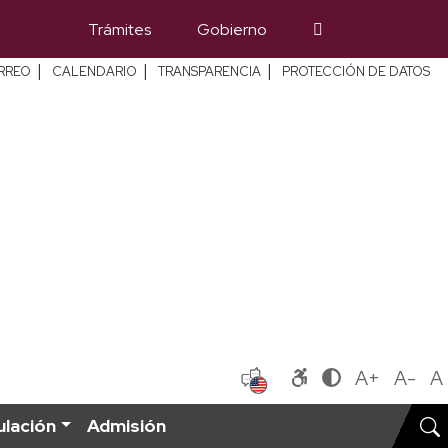
Trámites
Gobierno
|
|
|
RREO
CALENDARIO
TRANSPARENCIA
PROTECCIÓN DE DATOS
A+
A-
A
ulación
Admisión