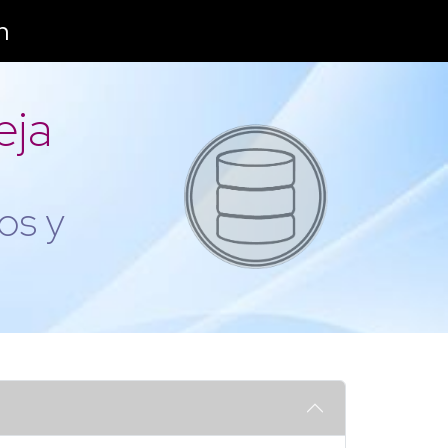
n
eja
os y