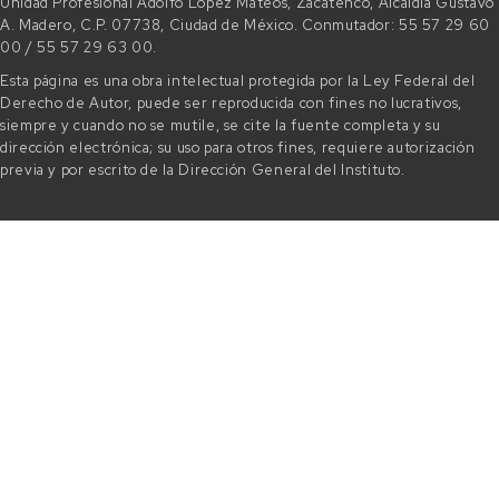
Unidad Profesional Adolfo López Mateos, Zacatenco, Alcaldía Gustavo
A. Madero, C.P. 07738, Ciudad de México. Conmutador: 55 57 29 60
00 / 55 57 29 63 00.
Esta página es una obra intelectual protegida por la Ley Federal del
Derecho de Autor, puede ser reproducida con fines no lucrativos,
siempre y cuando no se mutile, se cite la fuente completa y su
dirección electrónica; su uso para otros fines, requiere autorización
previa y por escrito de la Dirección General del Instituto.