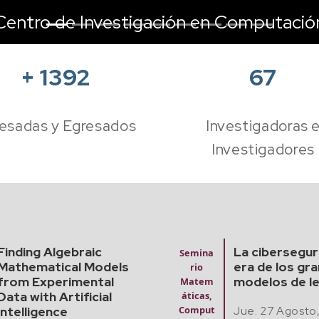
Centro de Investigación en Computació
+
1392
67
esadas y Egresados
Investigadoras 
Investigadores
La ciberseguridad en la
Diana Patr
era de los grandes
Vázquez
Examen
modelos de lenguaje
Predoct
Jue. 13 de 
oral
Jue. 27 Agosto, 2026
1:00 pm - 0