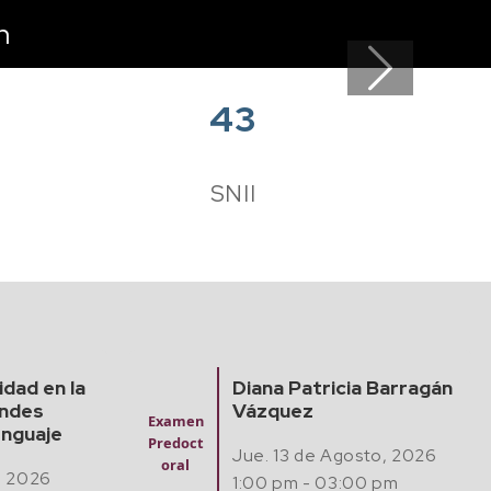
n
Next
43
e
SNII
icia Barragán
Finding Algebraic
Mathematical Models
Semina
from Experimental
rio
Agosto, 2026
Data with Artificial
Matem
Intelligence
áticas,
3:00 pm