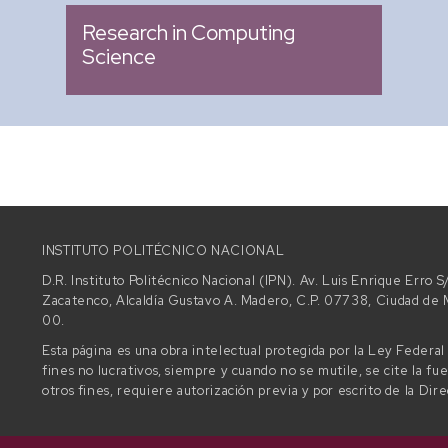
Research in Computing
Science
INSTITUTO POLITÉCNICO NACIONAL
D.R. Instituto Politécnico Nacional (IPN). Av. Luis Enrique Erro
Zacatenco, Alcaldía Gustavo A. Madero, C.P. 07738, Ciudad d
00.
Esta página es una obra intelectual protegida por la Ley Federa
fines no lucrativos, siempre y cuando no se mutile, se cite la fu
otros fines, requiere autorización previa y por escrito de la Dir