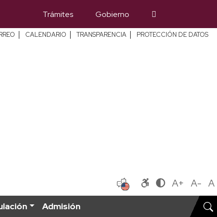
Trámites
Gobierno
|
|
|
RREO
CALENDARIO
TRANSPARENCIA
PROTECCIÓN DE DATOS
A+
A-
A
ulación
Admisión