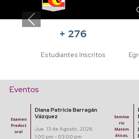
Previous
+
276
Estudiantes Inscritos
Egr
Eventos
n
Finding Algebraic
Semina
Mathematical Models
rio
Semina
from Experimental
Matem
rio
Data with Artificial
áticas,
Matem
Intelligence
Comput
áticas,