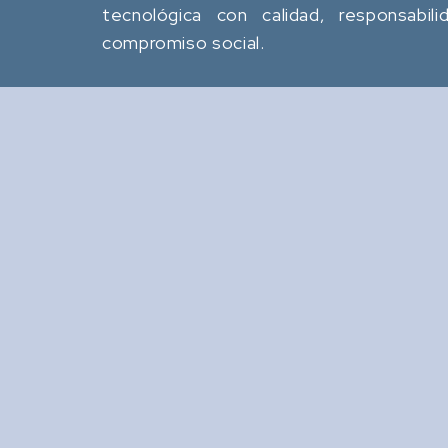
tecnológica con calidad, responsabili
compromiso social.
Revista Computación y
Sistemas
: Revista Mexicana de
Tipo
Investigación Científica y
Tecnológica del SECIHTI