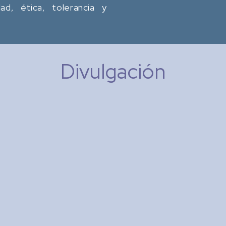
dad, ética, tolerancia y
Divulgación
Research in Computing
Science
: Memoria de Congresos
Tipo