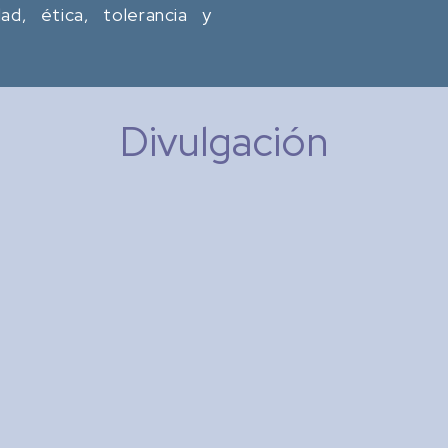
dad, ética, tolerancia y
Divulgación
Research in Computing
Science
: Memoria de Congresos
Tipo