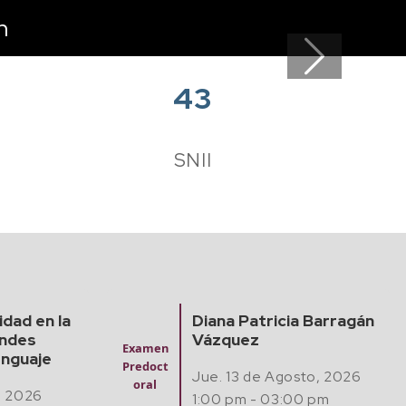
n
Next
43
e
SNII
ricia Barragán
Finding Algebraic
Mathematical Models
Semina
from Experimental
rio
 Agosto, 2026
Data with Artificial
Matem
Intelligence
áticas,
 03:00 pm