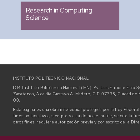
Research in Computing
Science
INSTITUTO POLITÉCNICO NACIONAL
D.R. Instituto Politécnico Nacional (IPN). Av. Luis Enrique Erro
Zacatenco, Alcaldía Gustavo A. Madero, C.P. 07738, Ciudad d
00.
Esta página es una obra intelectual protegida por la Ley Federa
fines no lucrativos, siempre y cuando no se mutile, se cite la fu
otros fines, requiere autorización previa y por escrito de la Dir