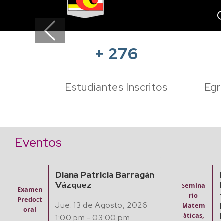
Previous
+
276
Estudiantes Inscritos
Egr
Eventos
gán
Finding Algebraic
Semin
Mathematical Models
rio
Semina
from Experimental
Mate
rio
6
Data with Artificial
áticas
Matem
Intelligence
Compu
áticas,