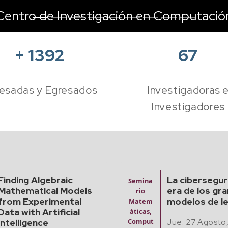
Centro de Investigación en Computació
+
1392
67
esadas y Egresados
Investigadoras 
Investigadores
La ciberseguridad en la
Diana Pat
a
era de los grandes
Vázquez
Examen
modelos de lenguaje
m
Predoct
Jue. 13 de
,
oral
t
Jue. 27 Agosto, 2026
1:00 pm -