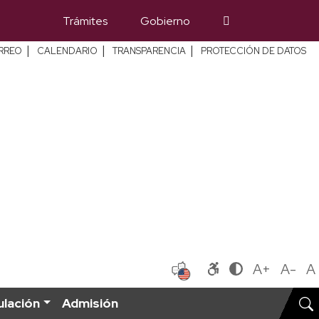
Trámites
Gobierno
|
|
|
RREO
CALENDARIO
TRANSPARENCIA
PROTECCIÓN DE DATOS
A+
A-
A
ulación
Admisión