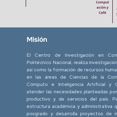
ación 
Comput
Café
ación y
Jue. 20 Agosto, 2026
Café
12:00 pm - 02:00 pm
Misión
El Centro de Investigación en Comp
Politécnico Nacional, realiza investigació
así como la formación de recursos human
en las áreas de Ciencias de la Comp
Cómputo e Inteligencia Artificial y
atender las necesidades planteadas por
productivo y de servicios del país. P
estructura académica y administrativa
posgrado y desarrolla proyectos de in