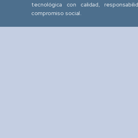
tecnológica con calidad, responsabili
compromiso social.
Revista Computación y
Sistemas
: Revista Mexicana de
Tipo
Investigación Científica y
Tecnológica del SECIHTI