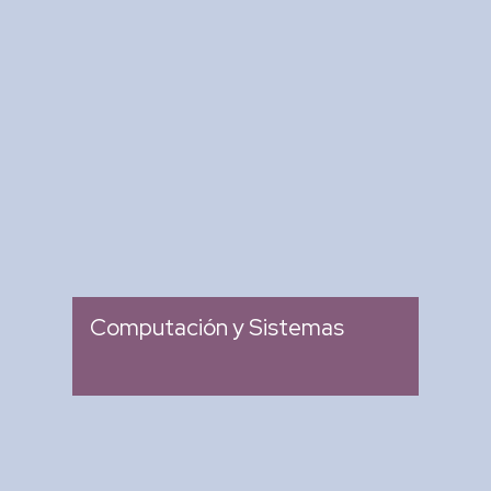
Revista Computación y
Sistemas
: Revista Mexicana de
Tipo
Investigación Científica y
Tecnológica del SECIHTI
: 2007
Ingreso
Computación y Sistemas
Research in Computing
Science