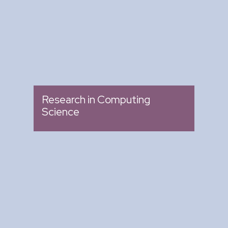
: Memoria de Congresos
Tipo
Research in Computing
Science
Arte y Ciencia para Tod@s
: Ciclo de Conferencias
Tipo
: Biblioteca del CIC
Lugar