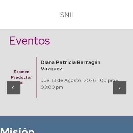
SNII
Eventos
Finding Algebraic Mathematical
Models from Experimental Data
Seminario
with Artificial Intelligence
Matemátic
as,
Jue. 20 Agosto, 2026 12:00 pm -
Computaci
ón y Café
02:00 pm
Misión