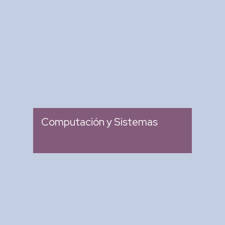
Revista Computación y
Sistemas
: Revista Mexicana de
Tipo
Investigación Científica y
Tecnológica del SECIHTI
: 2007
Ingreso
Computación y Sistemas
Research in Computing
Science
: Memoria de Congresos
Tipo