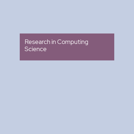
Research in Computing
Science
Arte y Ciencia para Tod@s
: Ciclo de Conferencias
Tipo
: Biblioteca del CIC
Lugar
: Miércoles 04:00 pm -
Fecha
05:00 pm