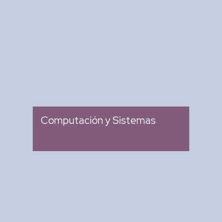
Revista Computación y
Sistemas
: Revista Mexicana de
Tipo
Investigación Científica y
Tecnológica del SECIHTI
: 2007
Ingreso
Computación y Sistemas
Research in Computing
Science
: Memoria de Congresos
Tipo