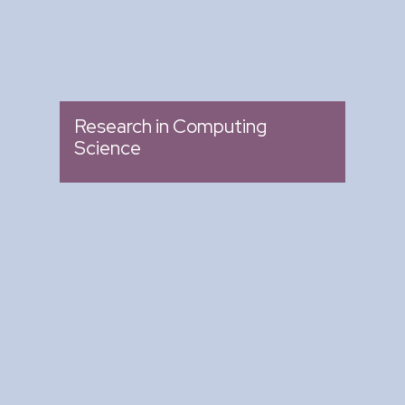
Research in Computing
Science
Arte y Ciencia para Tod@s
: Ciclo de Conferencias
Tipo
: Biblioteca del CIC
Lugar
: Miércoles 04:00 pm -
Fecha
05:00 pm