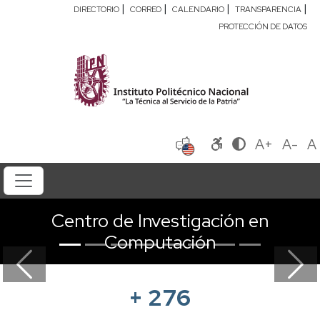
|
|
|
|
DIRECTORIO
CORREO
CALENDARIO
TRANSPARENCIA
PROTECCIÓN DE DATOS
A+
A-
A
Centro de Investigación en
Computación
Previous
Next
+
276