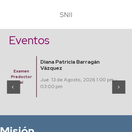
SNII
Eventos
Finding Algebraic Mathematical
Models from Experimental Data
Seminario
with Artificial Intelligence
Matemátic
as,
Jue. 20 Agosto, 2026 12:00 pm -
Computaci
ón y Café
02:00 pm
Misión