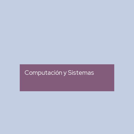
Revista Computación y
Sistemas
: Revista Mexicana de
Tipo
Investigación Científica y
Tecnológica del SECIHTI
: 2007
Ingreso
Computación y Sistemas
Research in Computing
Science
: Memoria de Congresos
Tipo