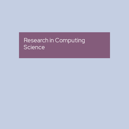
Research in Computing
Science
Arte y Ciencia para Tod@s
: Ciclo de Conferencias
Tipo
: Biblioteca del CIC
Lugar
: Miércoles 04:00 pm -
Fecha
05:00 pm