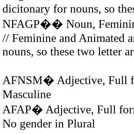
dicitonary
for
nouns
, so
the
NFAGP
��
Noun
,
Femini
//
Feminine
and
Animated
a
nouns
, so
these
two
letter
a
AFNSM
�
Adjective
, Full
Masculine
AFAP
�
Adjective
, Full
fo
No
gender
in Plural