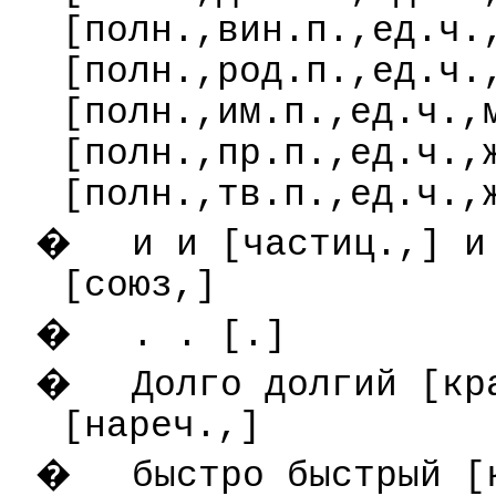
[полн.,вин.п.,ед.ч.
[полн.,род.п.,ед.ч.
[полн.,им.п.,ед.ч.,
[полн.,пр.п.,ед.ч.,
[полн.,тв.п.,ед.ч.,
�
и и [частиц.,] и
[союз,]
�
.
. [.]
�
Долго долгий [кр
[нареч.,]
�
быстро быстрый [