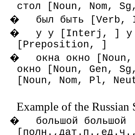
стол [Noun, Nom, Sg
�
был быть [Verb, 
�
у у [Interj, ] у
[Preposition, ]
�
окна окно [Noun,
окно [Noun, Gen, Sg
[Noun, Nom, Pl, Neu
Example of the Russian 
�
большой большой
[полн.,дат.п.,ед.ч.