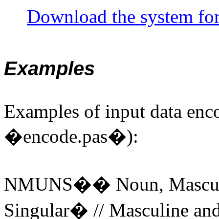
Download
the
system
fo
Examples
Examples
of input data
enc
�
encode.pas
�):
NMUNS
��
Noun
,
Mascu
Singular
�
//
Masculine
an