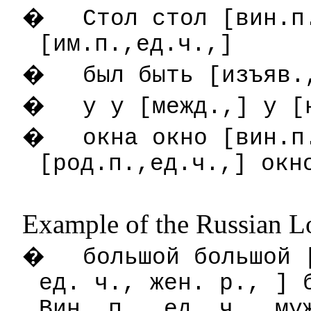
�
Стол стол [вин.п
[им.п.,ед.ч.,]
�
был быть [изъяв.
�
у у [межд.,] у [
�
окна окно [вин.п
[род.п.,ед.ч.,] окн
Example of the Russian L
�
большой большой 
ед. ч., жен. р., ] 
Вин. п., ед. ч., му