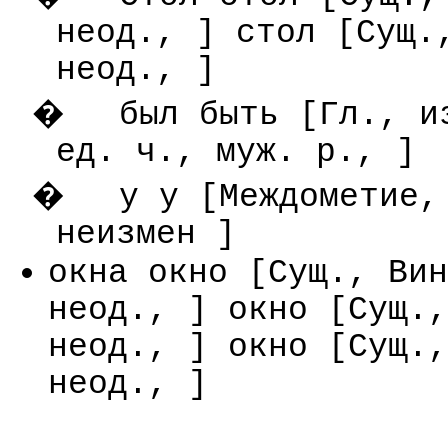
неод., ] стол [Сущ.
неод., ]
�
был быть [Гл., и
ед. ч., муж. р., ]
�
у у [Междометие,
неизмен ]
окна окно [Сущ., Вин
неод., ] окно [Сущ.,
неод., ] окно [Сущ.,
неод., ]