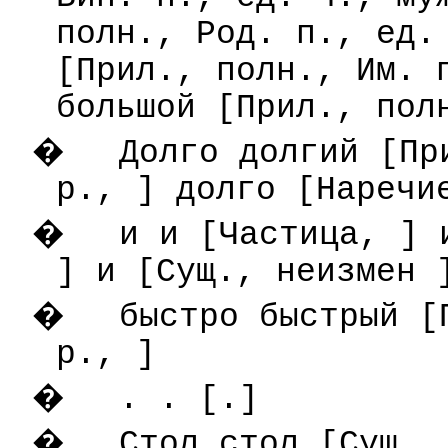
полн., Род. п., ед.
[Прил., полн., Им. 
большой [Прил., пол
�
Долго долгий [Пр
р., ] долго [Наречи
�
и и [Частица, ] 
] и [Сущ., неизмен 
�
быстро быстрый [
р., ]
�
. . [.]
�
Стол стол [Сущ.,