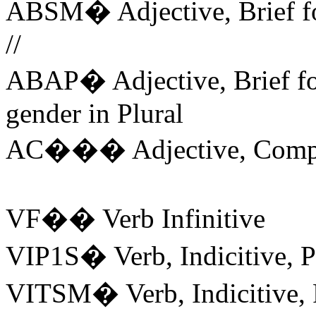
ABSM
�
Adjective
,
Brief
f
//
ABAP
�
Adjective
,
Brief
f
gender
in Plural
AC
���
Adjective
,
Comp
VF
��
Verb
Infinitive
VIP1S
�
Verb
,
Indicitive
,
P
VITSM
�
Verb
,
Indicitive
,